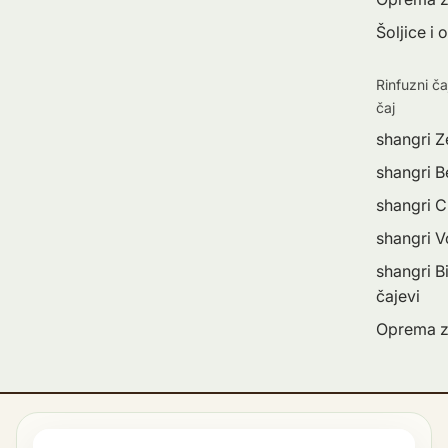
Šoljice i 
Rinfuzni ča
čaj
shangri Z
shangri Be
shangri C
shangri 
shangri Bi
čajevi
Oprema z