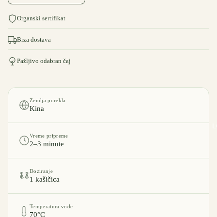
Organski sertifikat
Brza dostava
Pažljivo odabran čaj
Zemlja porekla
Kina
L
Vreme pripreme
2–3 minute
Doziranje
1 kašičica
Temperatura vode
70°C