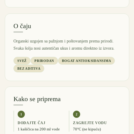
O čaju
Organski uzgojen sa pažnjom i poštovanjem prema prirodi.
Svaka šolja nosi autentičan ukus i aromu direktno iz izvora.
SVEŽ
PRIRODAN
BOGAT ANTIOKSIDANSIMA
BEZ ADITIVA
Kako se priprema
1
2
DODAJTE ČAJ
ZAGREJTE VODU
1 kašičica na 200 ml vode
70°C (ne kipuću)