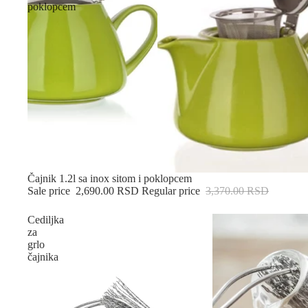
poklopcem
Sold out
Čajnik 1.2l sa inox sitom i poklopcem
Sale price
2,690.00 RSD
Regular price
3,370.00 RSD
Cediljka
za
grlo
čajnika