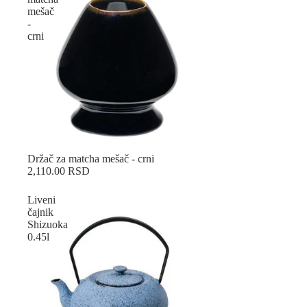
mešač
-
crni
Sold out
Držač za matcha mešač - crni
2,110.00 RSD
Liveni
čajnik
Shizuoka
0.45l