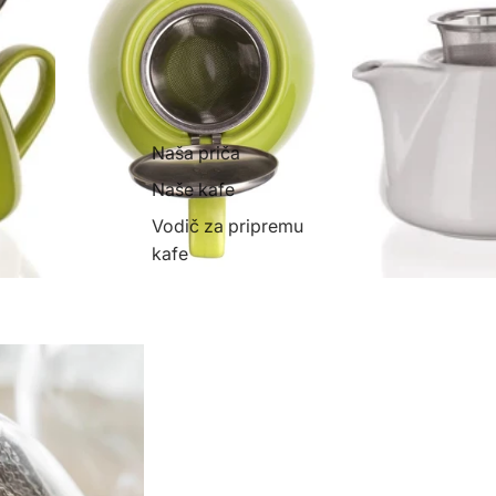
Naša priča
Naše kafe
Vodič za pripremu
kafe