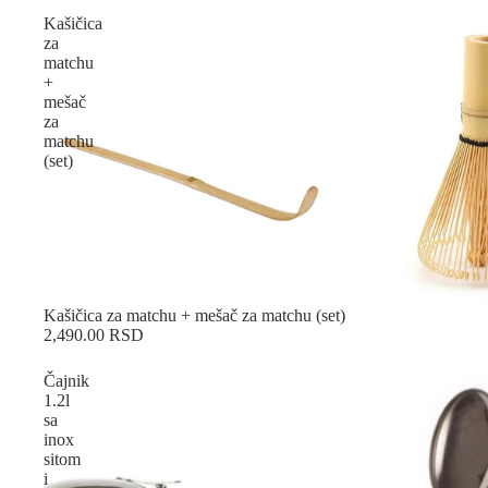
Kašičica
za
matchu
+
mešač
za
matchu
(set)
Sold out
Kašičica za matchu + mešač za matchu (set)
2,490.00 RSD
Čajnik
1.2l
sa
inox
sitom
i