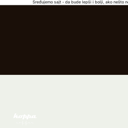
Sređujemo sajt - da bude lepši i bolji, ako nešto ne