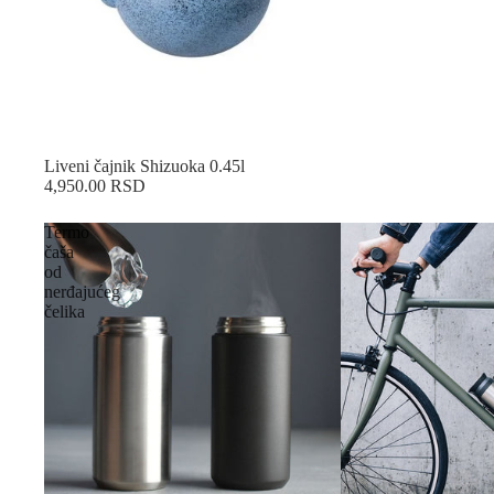
Sold out
Liveni čajnik Shizuoka 0.45l
4,950.00 RSD
Termo
čaša
od
nerđajućeg
čelika