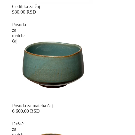
Sold out
Cediljka za čaj
980.00 RSD
Posuda
za
matcha
čaj
Sold out
Posuda za matcha čaj
6,600.00 RSD
Držač
za
matcha