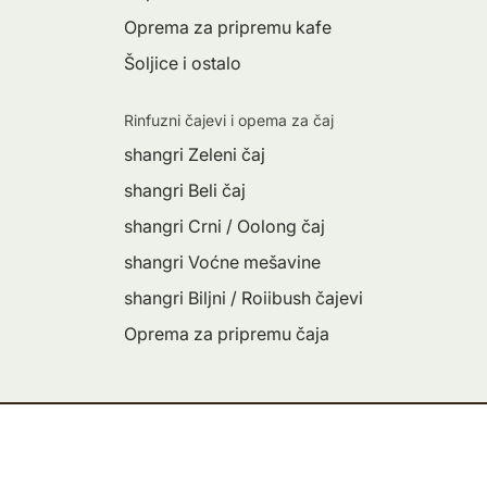
Oprema za pripremu kafe
Šoljice i ostalo
Rinfuzni čajevi i opema za čaj
shangri Zeleni čaj
shangri Beli čaj
shangri Crni / Oolong čaj
shangri Voćne mešavine
shangri Biljni / Roiibush čajevi
Oprema za pripremu čaja