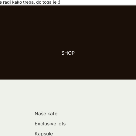
 radi kako treba, do toga je :)
SHOP
Naše kafe
Exclusive lots
Kapsule