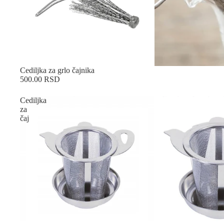
Sold out
Cediljka za grlo čajnika
500.00 RSD
Cediljka
za
čaj