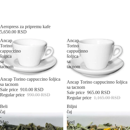
Sold out
Aeropress za pripremu kafe
5,650.00 RSD
Ancap
Ancap
Torino
Torino
cappuccino
cappucinno
šoljica
šoljica
sa
sa
tacnom
tacnom
L
Sale
Ancap Torino cappuccino šoljica
Sale
Ancap Torino cappucinno šoljica
sa tacnom
sa tacnom
Sale price
910.00 RSD
Sale price
965.00 RSD
Regular price
990.00 RSD
Regular price
1,165.00 RSD
Beli
Biljni
čaj
čaj
-
-
Mao
Feel
Feng
Good