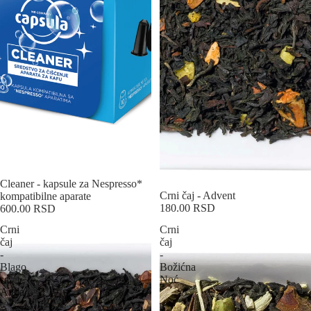
Sold out
Cleaner - kapsule za Nespresso*
Crni čaj - Advent
kompatibilne aparate
180.00 RSD
600.00 RSD
Crni
Crni
čaj
čaj
-
-
Blago
Božićna
sa
Noć
Anda