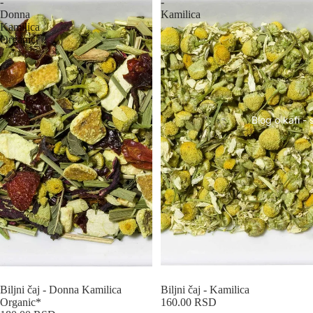
-
-
Donna
Kamilica
Kamilica
Organic*
Blog o kafi - 
Biljni čaj - Donna Kamilica
Biljni čaj - Kamilica
Organic*
160.00 RSD