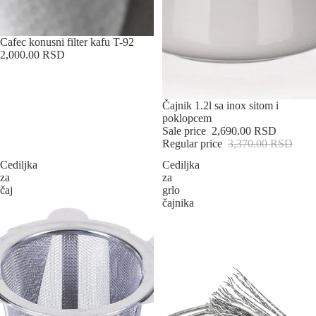
Cafec konusni filter kafu T-92
2,000.00 RSD
Sold out
Čajnik 1.2l sa inox sitom i
poklopcem
Sale price
2,690.00 RSD
Regular price
3,370.00 RSD
Cediljka
Cediljka
za
za
čaj
grlo
čajnika