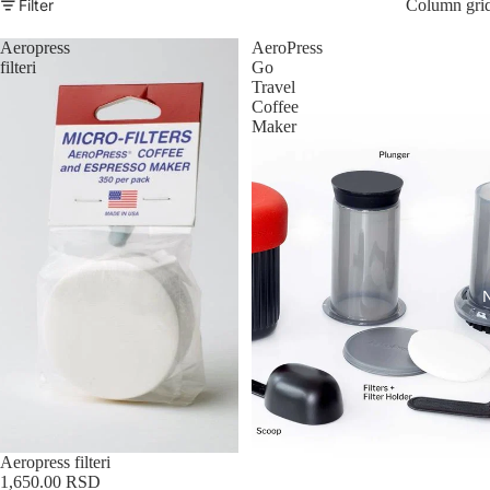
Filter
Column gri
Aeropress
AeroPress
filteri
Go
Travel
Coffee
Maker
Sold out
Aeropress filteri
1,650.00 RSD