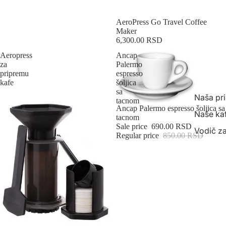
Sold out
AeroPress Go Travel Coffee
Maker
6,300.00 RSD
Aeropress
Ancap
za
Palermo
pripremu
espresso
kafe
šoljica
sa
Naša pr
tacnom
Sale
Ancap Palermo espresso šoljica sa
Naše ka
tacnom
Sale price
690.00 RSD
Vodič za
Regular price
850.00 RSD