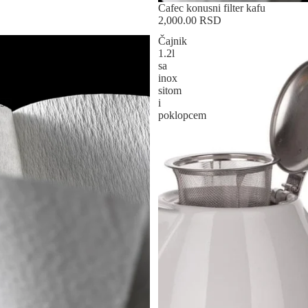
Cafec konusni filter kafu
2,000.00 RSD
Cafec
Čajnik
konusni
1.2l
filter
sa
kafu
inox
T-
sitom
92
i
poklopcem