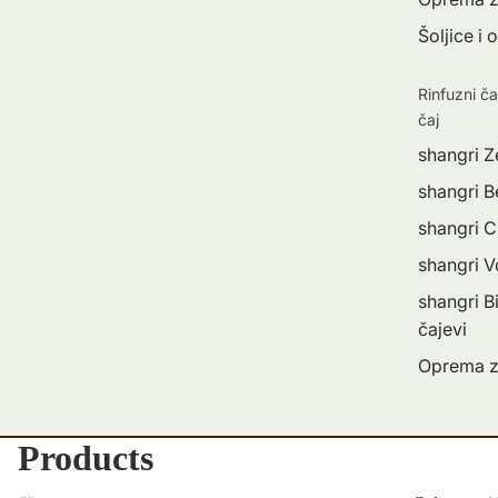
Šoljice i 
Rinfuzni ča
čaj
shangri Z
shangri Be
shangri C
shangri 
shangri Bi
čajevi
Oprema z
Products