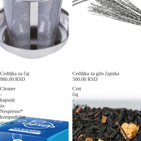
Sold out
Cediljka za čaj
Sold out
Cediljka za grlo čajnika
980.00 RSD
500.00 RSD
Cleaner
Crni
-
čaj
kapsule
-
za
Advent
Nespresso*
kompatibilne
aparate