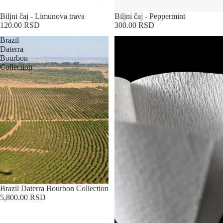
Biljni čaj - Limunova trava
Biljni čaj - Peppermint
120.00 RSD
300.00 RSD
Brazil
Cafec
Daterra
konusni
Bourbon
filter
Collection
kafu
Brazil Daterra Bourbon Collection
5,800.00 RSD