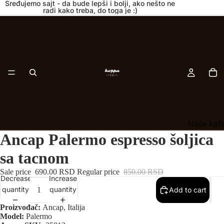
Sređujemo sajt - da bude lepši i bolji, ako nešto ne
radi kako treba, do toga je :)
Naše kaf
Ancap Palermo espresso šoljica
Exclusive
sa tacnom
Kapsule
Sale price
690.00 RSD
Regular price
850.00 RSD
Oprema z
Decrease
Increase
Šoljice i 
quantity
quantity
Add to cart
Proizvođač:
Ancap, Italija
Rinfuzni ča
Model:
Palermo