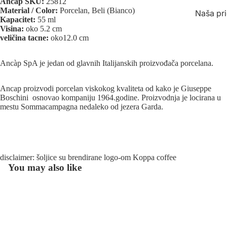
Ancap SKU:
25812
čaj
Material / Color:
Porcelan, Beli (Bianco)
Naša pr
shangri Z
Kapacitet:
55 ml
Visina:
oko 5.2 cm
Naše ka
shangri Be
veličina tacne:
oko12.0 cm
Vodič za
shangri C
Ancàp SpA je jedan od glavnih Italijanskih proizvođača porcelana.
shangri 
L
shangri Bi
Ancap proizvodi porcelan viskokog kvaliteta od kako je Giuseppe
Boschini osnovao kompaniju 1964.godine. Proizvodnja je locirana u
čajevi
mestu
Sommacampagna nedaleko od jezera Garda.
Oprema z
disclaimer: šoljice su brendirane logo-om Koppa coffee
You may also like
Blog o kafi - 