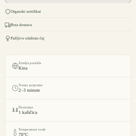
Organski sertifikat
Brza dostava
Pažljivo odabran čaj
Zemlja porekla
Kina
L
Vreme pripreme
2–3 minute
Doziranje
1 kašičica
Temperatura vode
70°C