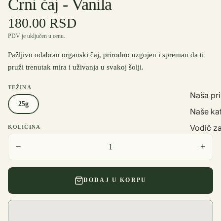
Crni čaj - Vanila
180.00 RSD
PDV je uključen u cenu.
Pažljivo odabran organski čaj, prirodno uzgojen i spreman da ti
pruži trenutak mira i uživanja u svakoj šolji.
TEŽINA
Naša pr
25g
Naše ka
Vodič za
KOLIČINA
−
+
DODAJ U KORPU