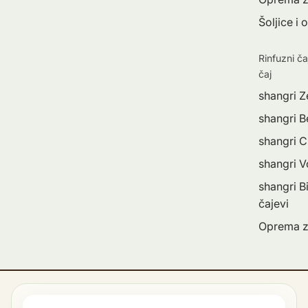
Šoljice i 
Rinfuzni ča
čaj
shangri Z
shangri Be
shangri C
shangri 
shangri Bi
čajevi
Oprema z