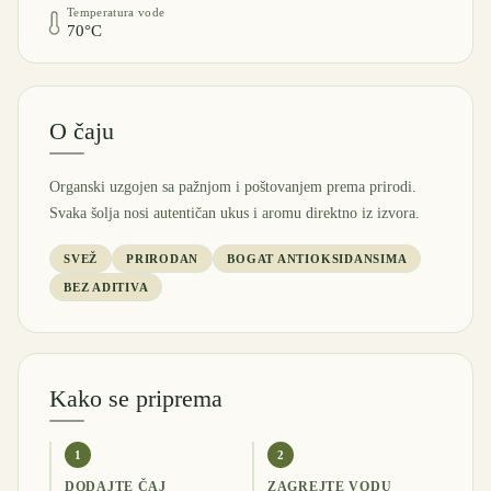
Temperatura vode
70°C
O čaju
Organski uzgojen sa pažnjom i poštovanjem prema prirodi.
Svaka šolja nosi autentičan ukus i aromu direktno iz izvora.
SVEŽ
PRIRODAN
BOGAT ANTIOKSIDANSIMA
BEZ ADITIVA
Kako se priprema
1
2
DODAJTE ČAJ
ZAGREJTE VODU