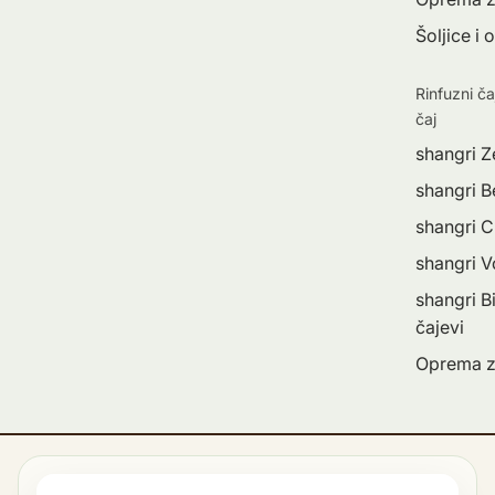
Šoljice i 
Rinfuzni ča
čaj
shangri Z
shangri Be
shangri C
shangri 
shangri Bi
čajevi
Oprema z