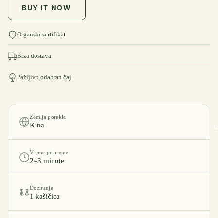
BUY IT NOW
Organski sertifikat
Brza dostava
Pažljivo odabran čaj
Zemlja porekla
Kina
L
Vreme pripreme
2–3 minute
Doziranje
1 kašičica