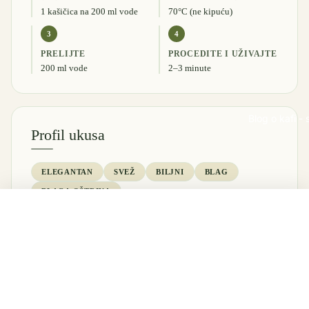
1 kašičica na 200 ml vode
70°C (ne kipuću)
3
4
PRELIJTE
PROCEDITE I UŽIVAJTE
200 ml vode
2–3 minute
Blog o kafi - 
Profil ukusa
ELEGANTAN
SVEŽ
BILJNI
BLAG
BLAGA OŠTRINA
Uravnotežen ukus sa nežnom slatkoćom i blagom
DODAJ U KORPU
osvežavajućom oštrinom.