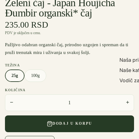
Zeleni čaj - Japan Houjicha
Đumbir organski* čaj
235.00 RSD
PDV je uključen u cenu.
Pažljivo odabran organski čaj, prirodno uzgojen i spreman da ti
pruži trenutak mira i uživanja u svakoj šolji.
Naša pr
TEŽINA
Naše ka
25g
100g
Vodič za
KOLIČINA
−
+
DODAJ U KORPU