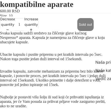
Šoljice i 
kompatibilne aparate
600.00 RSD
Rinfuzni ča
Size
10
Decrease
Increase
čaj
quantity
quantity
Sold out
shangri Z
Svaka kapsula sadrži sredstvo za čišćenje glave kućnog
shangri Be
Nespresso*
aparata. Kapsula je namenjena za čišćenje glave u koju
ubacujete kapsule.
shangri C
shangri 
Ubacite kapsulu i pustite pripremu u pet kratkih intervala po 5sec.
Nakon toga pustite jedan duži interval od 15sekundi.
shangri Bi
Naša pr
čajevi
Naše ka
Izvadite kapsulu, zatvorite mehanizam za pripremu bez bilo kakve
Oprema z
kapusle, i ponovite proces,
pet kratkih intervala po 5sec i jedan duži
Vodič za
interval od 15sekundi. Ukoliko primetite i dalje deteržent u vodi,
ponovite još jedno ispiranje od 15sek.
Najbolje je postaviti višu šolju ili sud koji će prihvatiti ispuštanja iz
aparata, jer će Vam posuda za prihvat prljave vode zasigurno preliti,
ako to ne uradite.