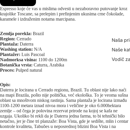
Espresso koje će vas u mislima odvesti u nezaboravno putovanje kroz
krajolike Toscane, sa prelepim i prefinjenim ukusima crne čokolade,
karamele i izdraženim notama marcipana.
Zemlja porekla:
Brazil
Region:
Cerrado
Naša pr
Plantaža:
Daterra
Washing station:
N/A
Naše ka
Plantažer:
Luis Pascoal
Vodič za
Nadmorksa visina:
1100 do 1200m
Botanička vrsta:
Caturra, Arabika
Proces:
Pulped natural
Opis:
Daterra je locirana u Cerrado regionu, Brazil. Tu oblast nije lako naći
na mapi Brazila, pošto nije politička, već ekološka. To je veoma sušna
oblast sa mnoštvom niskog rastinja. Sama plantaža je locirana izmađu
1100-1200 metara iznad nivoa mora i veličine je oko 6.000hektara
zemlje – od čega je polovina rezervat prirode na kojoj se kafa ne
uzgaja. Ukoliko bi rekli da je Daterra jedna farma, to bi tehnički bilo
netačno, jer je čine tri planzaže: Boa Vista, gde je sedište, mlin i centar
kontrole kvaliteta, Tabuões u neposrednoj blizini Boa Vista i na