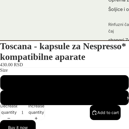
Šoljice i 
Rinfuzni ča
čaj
shangri Z
Toscana - kapsule za Nespresso*
shangri Be
kompatibilne aparate
shangri C
430.00 RSD
shangri 
Size
shangri Bi
10
čajevi
Oprema z
100
Decrease
Increase
quantity
quantity
Add to cart
Buy it now