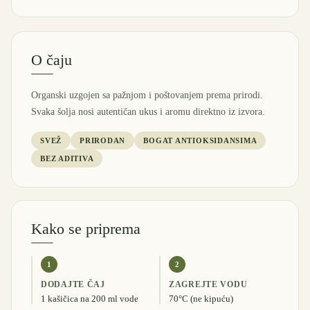
O čaju
Organski uzgojen sa pažnjom i poštovanjem prema prirodi.
Svaka šolja nosi autentičan ukus i aromu direktno iz izvora.
SVEŽ
PRIRODAN
BOGAT ANTIOKSIDANSIMA
BEZ ADITIVA
Kako se priprema
1
2
DODAJTE ČAJ
ZAGREJTE VODU
1 kašičica na 200 ml vode
70°C (ne kipuću)