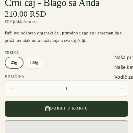
Crni čaj - Blago sa Anda
210.00 RSD
PDV je uključen u cenu.
Pažljivo odabran organski čaj, prirodno uzgojen i spreman da ti
pruži trenutak mira i uživanja u svakoj šolji.
TEŽINA
Naša pr
25g
100g
Naše ka
Vodič za
KOLIČINA
−
+
DODAJ U KORPU