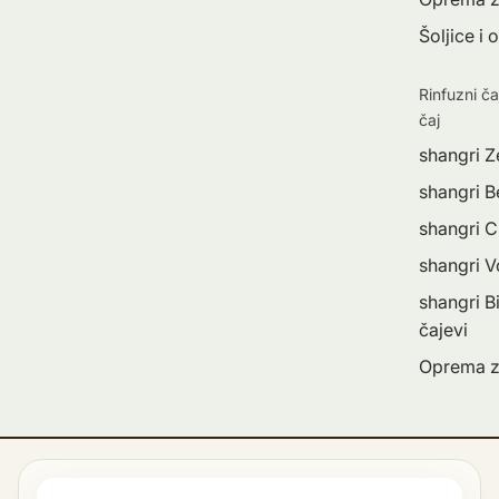
Šoljice i 
Rinfuzni ča
čaj
shangri Z
shangri Be
shangri C
shangri 
shangri Bi
čajevi
Oprema z