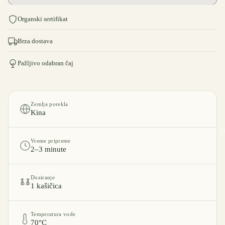
Organski sertifikat
Brza dostava
Pažljivo odabran čaj
Zemlja porekla
Kina
L
Vreme pripreme
2–3 minute
Doziranje
1 kašičica
Temperatura vode
70°C