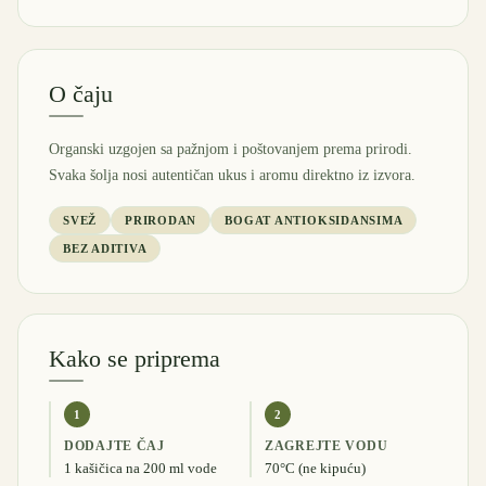
O čaju
Organski uzgojen sa pažnjom i poštovanjem prema prirodi.
Svaka šolja nosi autentičan ukus i aromu direktno iz izvora.
SVEŽ
PRIRODAN
BOGAT ANTIOKSIDANSIMA
BEZ ADITIVA
Kako se priprema
1
2
DODAJTE ČAJ
ZAGREJTE VODU
1 kašičica na 200 ml vode
70°C (ne kipuću)