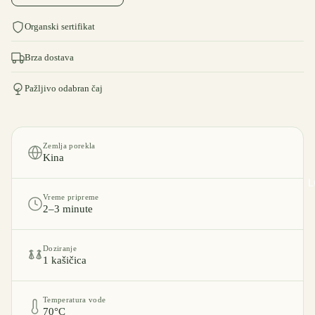
Organski sertifikat
Brza dostava
Pažljivo odabran čaj
Zemlja porekla
Kina
L
Vreme pripreme
2–3 minute
Doziranje
1 kašičica
Temperatura vode
70°C