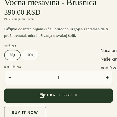
Voćna mešavina - Brusnica
390.00 RSD
PDV je uključen u cenu.
Pažljivo odabran organski čaj, prirodno uzgojen i spreman da ti
pruži trenutak mira i uživanja u svakoj šolji.
TEŽINA
Naša pr
60g
100g
Naše ka
Vodič za
KOLIČINA
−
+
DODAJ U KORPU
BUY IT NOW