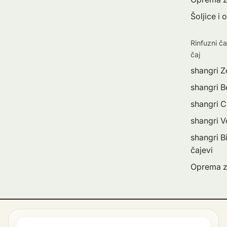
Šoljice i 
Rinfuzni ča
čaj
shangri Z
shangri Be
shangri C
shangri 
shangri Bi
čajevi
Oprema z