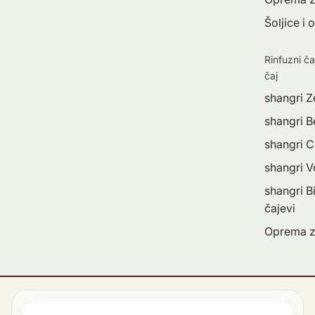
Šoljice i 
Rinfuzni ča
čaj
shangri Z
shangri Be
shangri C
shangri 
shangri Bi
čajevi
Oprema z