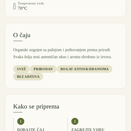
Temperatura vode
70°C
O čaju
Organski uzgojen sa pažnjom i poštovanjem prema prirodi.
Svaka šolja nosi autentičan ukus i aromu direktno iz izvora.
SVEŽ
PRIRODAN
BOGAT ANTIOKSIDANSIMA
BEZ ADITIVA
Kako se priprema
1
2
DODAJTE ČAJ
ZAGREJTE VODU