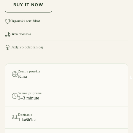
BUY IT NOW
Organski sertifikat
Brza dostava
Pažljivo odabran čaj
Zemlja porekla
Kina
L
Vreme pripreme
2–3 minute
Doziranje
1 kašičica