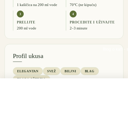
1 kašičica na 200 ml vode
70°C (ne kipuću)
3
4
PRELIJTE
PROCEDITE I UŽIVAJTE
200 ml vode
2–3 minute
Blog o kafi - 
Profil ukusa
ELEGANTAN
SVEŽ
BILJNI
BLAG
BLAGA OŠTRINA
Uravnotežen ukus sa nežnom slatkoćom i blagom
DODAJ U KORPU
osvežavajućom oštrinom.