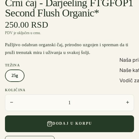
Crni čaj - Darjeeling FTGFOP1
Second Flush Organic*
250.00 RSD
PDV je uključen u cenu.
Pažljivo odabran organski čaj, prirodno uzgojen i spreman da ti
pruži trenutak mira i uživanja u svakoj šolji.
Naša pr
TEŽINA
Naše ka
25g
Vodič za
KOLIČINA
−
+
DODAJ U KORPU