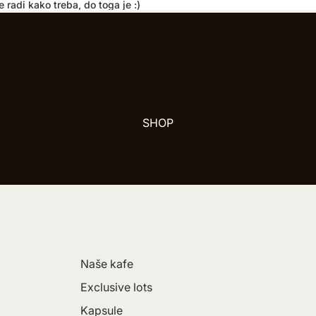
 radi kako treba, do toga je :)
SHOP
Naše kafe
Exclusive lots
Kapsule