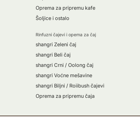
Oprema za pripremu kafe
Šoljice i ostalo
Rinfuzni čajevi i opema za čaj
shangri Zeleni čaj
shangri Beli čaj
shangri Crni / Oolong čaj
shangri Voćne mešavine
shangri Biljni / Roiibush čajevi
Oprema za pripremu čaja