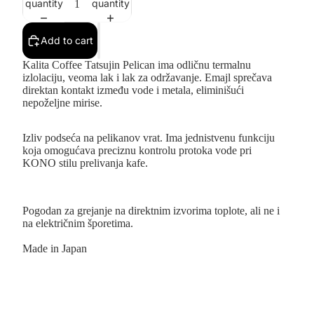
quantity
quantity
Add to cart
Kalita Coffee Tatsujin Pelican ima odličnu termalnu
izlolaciju, veoma lak i lak za održavanje. Emajl sprečava
direktan kontakt između vode i metala, eliminišući
nepoželjne mirise.
Izliv podseća na pelikanov vrat. Ima jednistvenu funkciju
koja omogućava preciznu kontrolu protoka vode pri
KONO stilu prelivanja kafe.
Pogodan za grejanje na direktnim izvorima toplote, ali ne i
na električnim šporetima.
Made in Japan