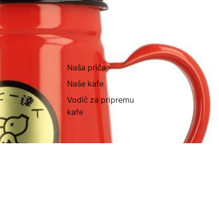
Naša priča
Naše kafe
Vodič za pripremu
kafe
11,860.00 RSD
Ad