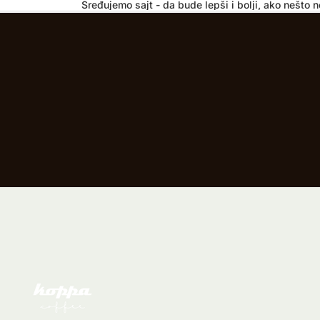
Sređujemo sajt - da bude lepši i bolji, ako nešto ne